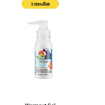
รายละเอียด
ปฐมพยาบาล/ ยารักษา