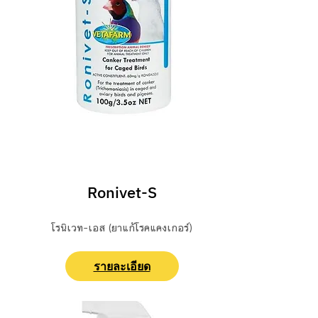
ปฐมพยาบาล/ ยารักษา
Ronivet-S
โรนิเวท-เอส (ยาแก้โรคแคงเกอร์)
รายละเอียด