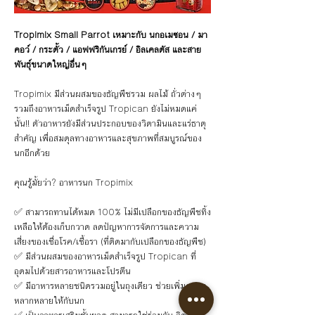
Tropimix Small Parrot เหมาะกับ นกอเมซอน / มา
คอว์ / กระตั้ว / แอฟฟริกันเกรย์ / อิลเคลตัส และสาย
พันธุ์ขนาดใหญ่อื่นๆ
Tropimix มีส่วนผสมของธัญพืชรวม ผลไม้ ถั่วต่างๆ 
รวมถึงอาหารเม็ดสำเร็จรูป Tropican ยังไม่หมดแค่
นั้น!! ตัวอาหารยังมีส่วนประกอบของวิตามินและแร่ธาตุ
สำคัญ เพื่อสมดุลทางอาหารและสุขภาพที่สมบูรณ์ของ
นกอีกด้วย
คุณรู้มั้ยว่า? อาหารนก Tropimix
✅ สามารถทานได้หมด 100% ไม่มีเปลือกของธัญพืชทิ้ง
เหลือให้ต้องเก็บกวาด ลดปัญหาการจัดการและความ
เสี่ยงของเชื่อโรค/เชื้อรา (ที่ติดมากับเปลือกของธัญพืช)
✅ มีส่วนผสมของอาหารเม็ดสำเร็จรูป Tropican ที่
อุดมไปด้วยสารอาหารและโปรตีน
✅ มีอาหารหลายชนิดรวมอยู่ในถุงเดียว ช่วยเพิ่มความ
หลากหลายให้กับนก