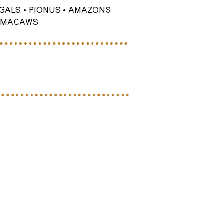
EGALS • PIONUS • AMAZONS
• MACAWS