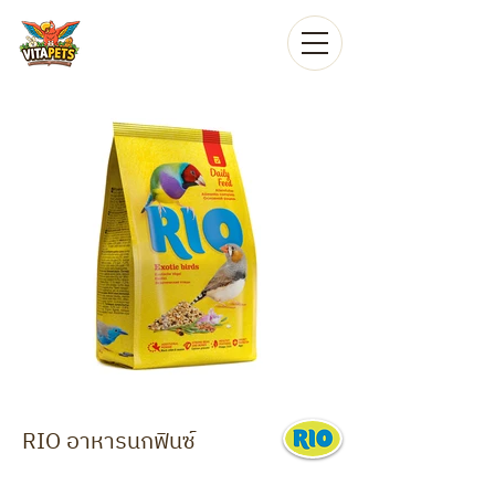
RIO อาหารนกฟินซ์