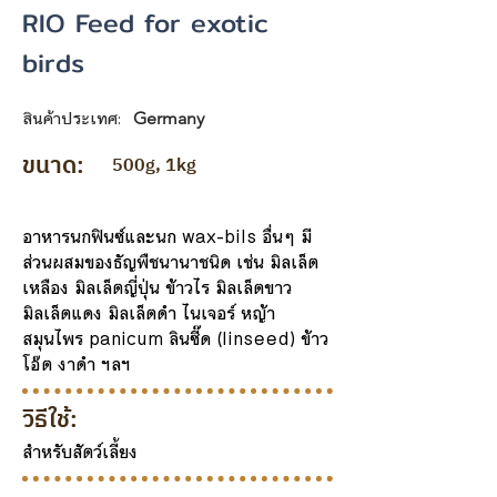
RIO Feed for exotic
birds
สินค้าประเทศ:
Germany
ขนาด:
500g, 1kg
อาหารนกฟินซ์และนก wax-bils อื่นๆ มี
ส่วนผสมของธัญพืชนานาชนิด เช่น มิลเล็ต
เหลือง มิลเล็ตญี่ปุ่น ข้าวไร มิลเล็ตขาว
มิลเล็ตแดง มิลเล็ตดำ ไนเจอร์ หญ้า
สมุนไพร panicum ลินซี๊ด (linseed) ข้าว
โอ๊ต งาดำ ฯลฯ
วิธีใช้:
สำหรับสัตว์เลี้ยง