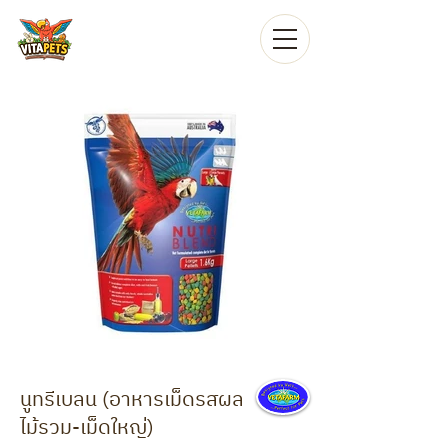
นูทรีเบลน (อาหารเม็ดรสผล
ไม้รวม-เม็ดใหญ่)