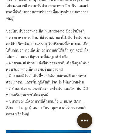
ไม้รวมหลากสี ครบครันด้วยสารอาหาร วิตามิน และแร่
ธาตุที่จำเป็นต่อสุขภาพร่างกายที่สมบูรณ์ของนกทุกสาย
พันธุ์
ประโยชน์ของอาหารเม็ด Nutriblend มีอะไรบ้าง?
- สารอาหารครบถ้วน มีส่วนผสมของโปรตีน ไขมัน กรด
อะมิโน วิตามิน และแร่ธาตุ ในปริมาณที่เหมาะสม เมื่อ
ให้นกกินอาหารเม็ดเป็นอาหารหลักได้แล้ว คุณจะมั่นใจ
ได้เลยว่า นกจะมีสุขภาพที่สมบูรณ์ ร่าเริง
- ผสมรสผมไม้รวม แต่งสีสันธรรมชาติ เพื่อดึงดูดให้นก
ตอบรับอาหารเม็ดและกินง่ายกว่าปกติ
- มีกรดอะมิโนจำเป็นที่ช่วยให้นกผลัดขนดี สภาพขน
สวยเงางาม และเพิ่มภูมิคุ้มกันโรค ไม่ให้นกป่วยง่าย
- มีส่วนผสมของแคลเซียม กรดไขมัน และวิตามิน D3 
ช่วยเสริมสุขภาพให้สมบูรณ์
- ขนาดของเม็ดอาหารมีด้วยกันถึง 3 ขนาด (Mini, 
Small, Large) เหมาะกับนกทุกขนาดไม่ว่าจะนกเล็ก 
กลาง หรือใหญ่