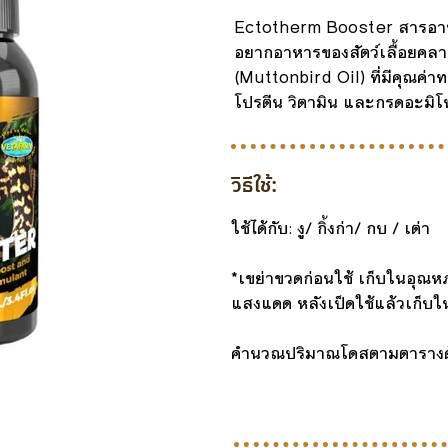
Ectotherm Booster สารอาหา
อยากอาหารของสัตว์เลื้อยคล
(Muttonbird Oil) ที่มีคุณค่
โปรตีน วิตามิน และกรดอะมิโนท
วิธีใช้:
ใช้ได้กับ: งู/ กิ้งก่า/ กบ / เต่า
*เขย่าขวดก่อนใช้ เก็บในอุณหภม
แสงแดด หลังเป็ดใช้แล้วเก็บในต
คำนวณปริมาณโดสตามตารางด้