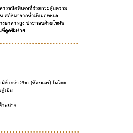
รชนิดพิเศษที่ช่วยกระตุ้นความ
าน สกัดมาจากน้ำมันนกทะเล
าทางอาหารสูง ประกอบด้วยไขมัน
ี่ดูดซึมง่าย
ิต่ำกว่า 25c (ห้องแอร์) ไม่โดด
ู้เย็น
านล่าง